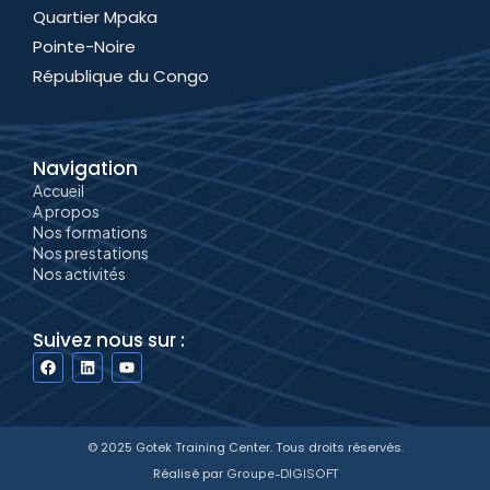
Quartier Mpaka
Pointe-Noire
République du Congo
Navigation
Accueil
A propos
Nos formations
Nos prestations
Nos activités
Suivez nous sur :
F
L
Y
a
i
o
c
n
u
e
k
t
b
e
u
o
d
b
© 2025 Gotek Training Center. Tous droits réservés.
o
i
e
k
n
Réalisé par
Groupe-DIGISOFT